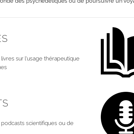
monde des psychédéliques ou de poursuivre un voyag
ES
livres sur l'usage thérapeutique
ues
TS
e
podcasts scientifiques ou de