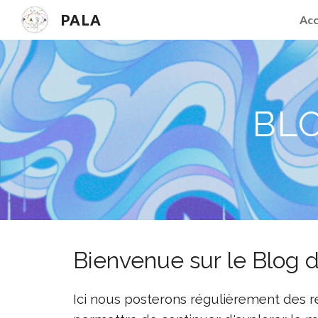
PALA
Acc
Sk
BL
Bienvenue
sur
l
e
B
log
d
Ici nous posterons régulièrement des r