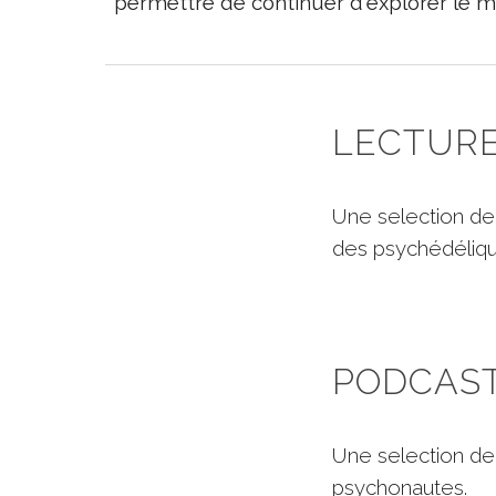
permettre de continuer d'explorer le 
LECTUR
Une selection de 
des psychédéliq
PODCAS
Une selection d
psychonautes.