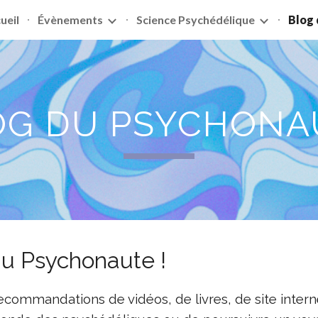
ueil
Évènements
Science Psychédélique
Blog
ip to main content
Skip to navigat
OG DU PSYCHONA
u Psychonaute
!
ecommandations de vidéos, de livres, de site inter