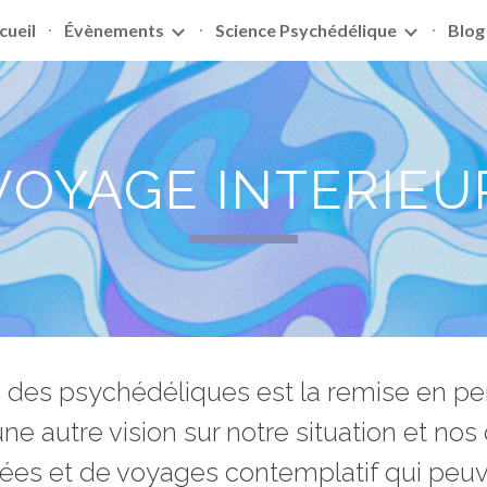
cueil
Évènements
Science Psychédélique
Blog
ip to main content
Skip to navigat
VOYAGE INTERIEU
des psychédéliques est la remise en per
une autre vision sur notre situation et nos
es et de voyages contemplatif qui peuven